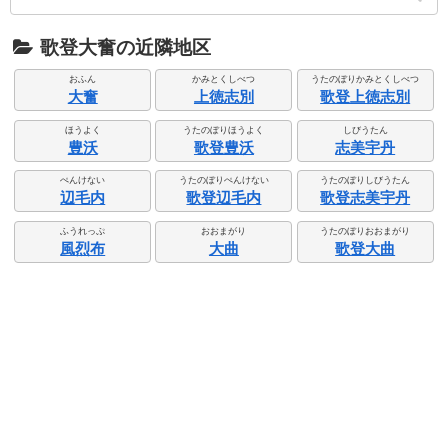
歌登大奮の近隣地区
おふん
かみとくしべつ
うたのぼりかみとくしべつ
大奮
上徳志別
歌登上徳志別
ほうよく
うたのぼりほうよく
しびうたん
豊沃
歌登豊沃
志美宇丹
ぺんけない
うたのぼりぺんけない
うたのぼりしびうたん
辺毛内
歌登辺毛内
歌登志美宇丹
ふうれっぷ
おおまがり
うたのぼりおおまがり
風烈布
大曲
歌登大曲