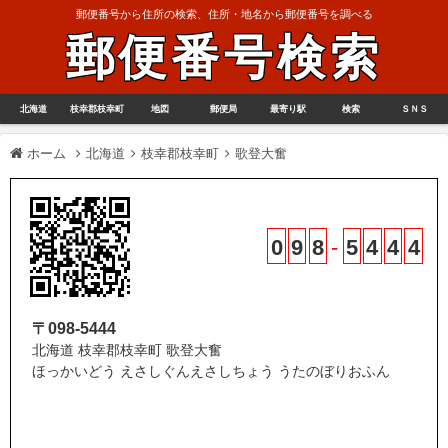
郵便番号から住所の検索、住所・地名から郵便番号を調べる
郵便番号検索
北海道
枝幸郡枝幸町
地図
郵便局
最寄り駅
検索
ＳＮＳ
ホーム
北海道
枝幸郡枝幸町
歌登大奮
0
9
8
-
5
4
4
4
〒098-5444
北海道 枝幸郡枝幸町 歌登大奮
ほっかいどう えさしぐんえさしちょう うたのぼりおふん