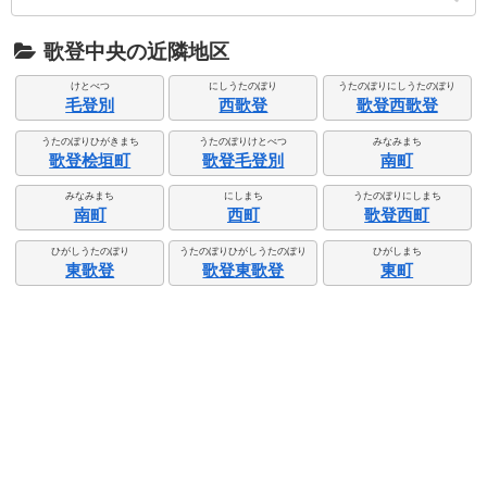
歌登中央の近隣地区
けとべつ
にしうたのぼり
うたのぼりにしうたのぼり
毛登別
西歌登
歌登西歌登
うたのぼりひがきまち
うたのぼりけとべつ
みなみまち
歌登桧垣町
歌登毛登別
南町
みなみまち
にしまち
うたのぼりにしまち
南町
西町
歌登西町
ひがしうたのぼり
うたのぼりひがしうたのぼり
ひがしまち
東歌登
歌登東歌登
東町