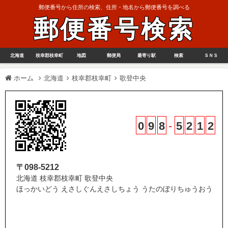
郵便番号から住所の検索、住所・地名から郵便番号を調べる
郵便番号検索
北海道
枝幸郡枝幸町
地図
郵便局
最寄り駅
検索
ＳＮＳ
ホーム
北海道
枝幸郡枝幸町
歌登中央
0
9
8
-
5
2
1
2
〒098-5212
北海道 枝幸郡枝幸町 歌登中央
ほっかいどう えさしぐんえさしちょう うたのぼりちゅうおう