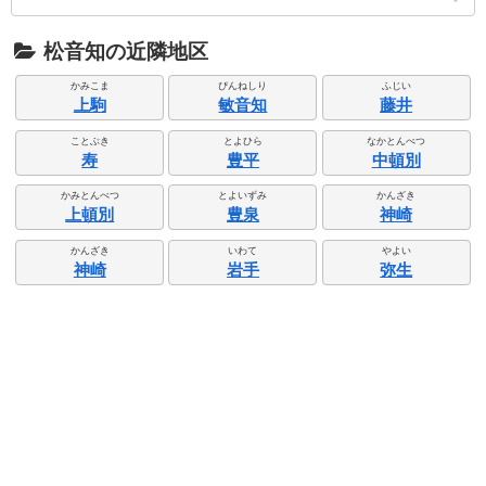
松音知の近隣地区
かみこま
ぴんねしり
ふじい
上駒
敏音知
藤井
ことぶき
とよひら
なかとんべつ
寿
豊平
中頓別
かみとんべつ
とよいずみ
かんざき
上頓別
豊泉
神崎
かんざき
いわて
やよい
神崎
岩手
弥生