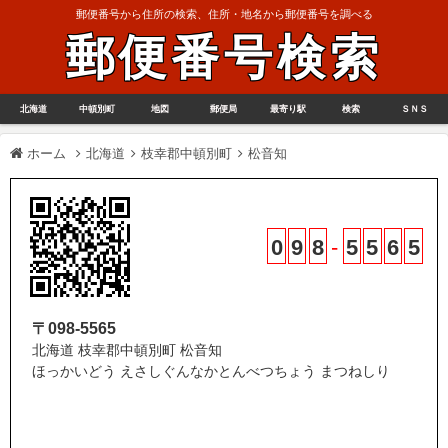
郵便番号から住所の検索、住所・地名から郵便番号を調べる
郵便番号検索
北海道
中頓別町
地図
郵便局
最寄り駅
検索
ＳＮＳ
ホーム
北海道
枝幸郡中頓別町
松音知
0
9
8
-
5
5
6
5
〒098-5565
北海道 枝幸郡中頓別町 松音知
ほっかいどう えさしぐんなかとんべつちょう まつねしり