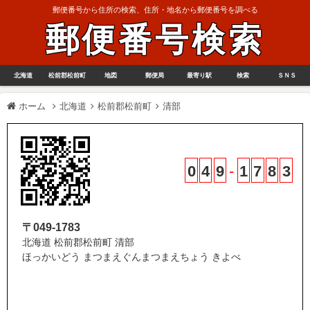
郵便番号から住所の検索、住所・地名から郵便番号を調べる
郵便番号検索
北海道
松前郡松前町
地図
郵便局
最寄り駅
検索
ＳＮＳ
ホーム
北海道
松前郡松前町
清部
0
4
9
-
1
7
8
3
〒049-1783
北海道 松前郡松前町 清部
ほっかいどう まつまえぐんまつまえちょう きよべ