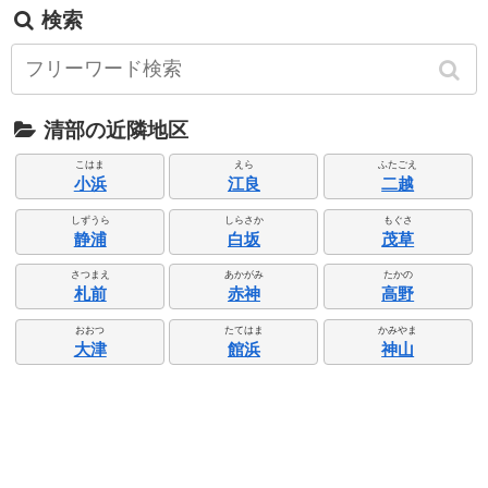
検索
清部の近隣地区
こはま
えら
ふたごえ
小浜
江良
二越
しずうら
しらさか
もぐさ
静浦
白坂
茂草
さつまえ
あかがみ
たかの
札前
赤神
高野
おおつ
たてはま
かみやま
大津
館浜
神山