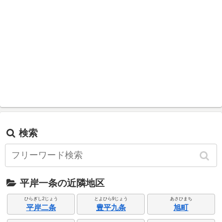
検索
平岸一条の近隣地区
ひらぎし2じょう
とよひら9じょう
あさひまち
平岸二条
豊平九条
旭町