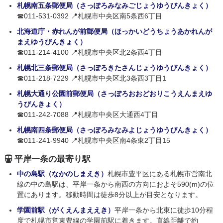
札幌南五条郵便局（さっぽろみなみごじょうゆうびんきょく）
☎011-531-0392 📍札幌市中央区南5条西6丁目
北海道庁・赤れんが前郵便局（ほっかいどうちょうあかれんが
まえゆうびんきょく）
☎011-214-4100 📍札幌市中央区北2条西4丁目
札幌北三条郵便局（さっぽろきたさんじょうゆうびんきょく）
☎011-218-7229 📍札幌市中央区北3条西3丁目1
札幌大通り公園前郵便局（さっぽろおおどおりこうえんまえゆ
うびんきょく）
☎011-242-7088 📍札幌市中央区大通西4丁目
札幌南四条郵便局（さっぽろみなみよじょうゆうびんきょく）
☎011-241-9940 📍札幌市中央区南4条東2丁目15
平岸一条の最寄り駅
中の島駅（なかのしまえき）
札幌市豊平区にある札幌市営南北
線の中の島駅は、平岸一条から南西の方向におよそ590(m)の位
置にあります。移動時間は徒歩8分以上が目安となります。
学園前駅（がくえんまええき）
平岸一条から北東に徒歩10分程
度で札幌市営東豊線の学園前駅に着きます。直線距離で約