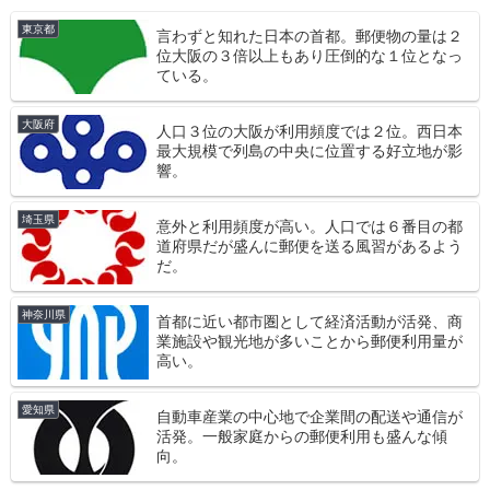
東京都
言わずと知れた日本の首都。郵便物の量は２
位大阪の３倍以上もあり圧倒的な１位となっ
ている。
大阪府
人口３位の大阪が利用頻度では２位。西日本
最大規模で列島の中央に位置する好立地が影
響。
埼玉県
意外と利用頻度が高い。人口では６番目の都
道府県だが盛んに郵便を送る風習があるよう
だ。
神奈川県
首都に近い都市圏として経済活動が活発、商
業施設や観光地が多いことから郵便利用量が
高い。
愛知県
自動車産業の中心地で企業間の配送や通信が
活発。一般家庭からの郵便利用も盛んな傾
向。