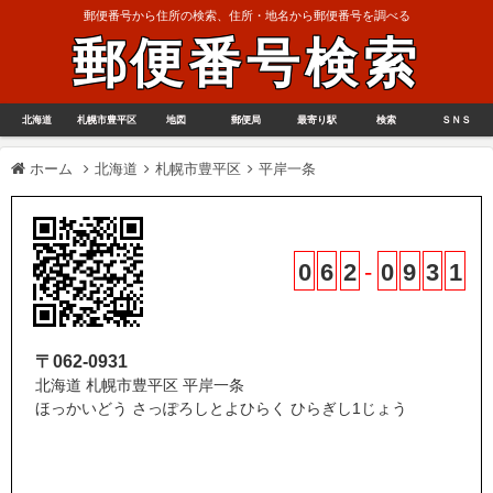
郵便番号から住所の検索、住所・地名から郵便番号を調べる
郵便番号検索
北海道
札幌市豊平区
地図
郵便局
最寄り駅
検索
ＳＮＳ
ホーム
北海道
札幌市豊平区
平岸一条
0
6
2
-
0
9
3
1
〒062-0931
北海道 札幌市豊平区 平岸一条
ほっかいどう さっぽろしとよひらく ひらぎし1じょう