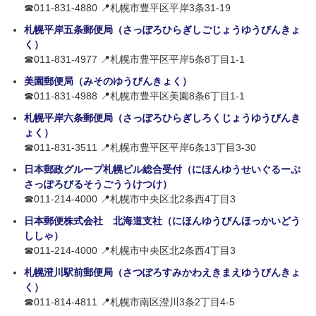
☎011-831-4880 📍札幌市豊平区平岸3条31-19
札幌平岸五条郵便局（さっぽろひらぎしごじょうゆうびんきょ
く）
☎011-831-4977 📍札幌市豊平区平岸5条8丁目1-1
美園郵便局（みそのゆうびんきょく）
☎011-831-4988 📍札幌市豊平区美園8条6丁目1-1
札幌平岸六条郵便局（さっぽろひらぎしろくじょうゆうびんき
ょく）
☎011-831-3511 📍札幌市豊平区平岸6条13丁目3-30
日本郵政グループ札幌ビル総合受付（にほんゆうせいぐるーぷ
さっぽろびるそうごううけつけ）
☎011-214-4000 📍札幌市中央区北2条西4丁目3
日本郵便株式会社 北海道支社（にほんゆうびんほっかいどう
ししゃ）
☎011-214-4000 📍札幌市中央区北2条西4丁目3
札幌澄川駅前郵便局（さつぽろすみかわえきまえゆうびんきょ
く）
☎011-814-4811 📍札幌市南区澄川3条2丁目4-5