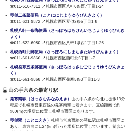
札幌八軒西郵便局（さっぽろはちけんにしゆうびんきょく）
☎011-618-7311 📍札幌市西区八軒6条西7丁目1-24
琴似二条郵便局（ことににじようゆうびんきよく）
☎011-621-9872 📍札幌市西区琴似2条5丁目1-8
札幌八軒一条郵便局（さっぽろはちけんいちじょうゆうびんき
ょく）
☎011-622-6080 📍札幌市西区八軒1条西1丁目1-26
札幌西町北郵便局（さっぽろにしまちきたゆうびんきょく）
☎011-661-9866 📍札幌市西区西町北6丁目1-7
札幌発寒五条郵便局（さっぽろはっさむごじょうゆうびんきょ
く）
☎011-661-9868 📍札幌市西区発寒5条3丁目11-3
山の手六条の最寄り駅
発寒南駅（はっさむみなみえき）
山の手六条から北に徒歩13分
程度で札幌市営東西線の発寒南駅に着きます。直線距離で約
960(m)の場所に位置し札幌市西区にあります。
琴似駅（ことにえき）
札幌市営東西線の琴似駅は札幌市西区に
あり、東方向に1.24(km)行った場所に位置しています。徒歩17