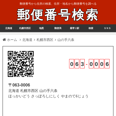
郵便番号から住所の検索、住所・地名から郵便番号を調べる
郵便番号検索
北海道
札幌市西区
地図
郵便局
最寄り駅
検索
ＳＮＳ
ホーム
北海道
札幌市西区
山の手六条
0
6
3
-
0
0
0
6
〒063-0006
北海道 札幌市西区 山の手六条
ほっかいどう さっぽろしにしく やまのて6じょう