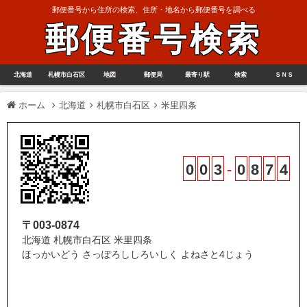
郵便番号から住所の検索、住所・地名から郵便番号を調べる
郵便番号検索
北海道
札幌市白石区
地図
郵便局
最寄り駅
検索
ＳＮＳ
ホーム
北海道
札幌市白石区
米里四条
0
0
3
-
0
8
7
4
〒003-0874
北海道 札幌市白石区 米里四条
ほっかいどう さっぽろししろいしく よねさと4じょう