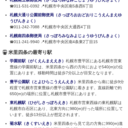
札幌南五条郵便局（さっぽろみなみごじょうゆうびんきょく）
☎011-531-0392 📍札幌市中央区南5条西6丁目
札幌大通り公園前郵便局（さっぽろおおどおりこうえんまえゆ
うびんきょく）
☎011-242-7088 📍札幌市中央区大通西4丁目
札幌南四条郵便局（さっぽろみなみよじょうゆうびんきょく）
☎011-241-9940 📍札幌市中央区南4条東2丁目15
米里四条の最寄り駅
学園前駅（がくえんまええき）
札幌市豊平区にある札幌市営東
豊線の学園前駅は、米里四条から西の方向におよそ540(m)の位
置にあります。移動時間は徒歩7分以上が目安となります。
豊平公園駅（とよひらこうえんえき）
米里四条から南に徒歩9分
程度で札幌市営東豊線の豊平公園駅に着きます。直線距離で約
650(m)の場所に位置し札幌市豊平区にあります。
東札幌駅（ひがしさっぽろえき）
札幌市営東西線の東札幌駅は
札幌市白石区にあり、北東方向に980(m)行った場所に位置して
います。徒歩13分以上が想定されます。
菊水駅（きくすいえき）
米里四条から見て北の方角に990(m)進