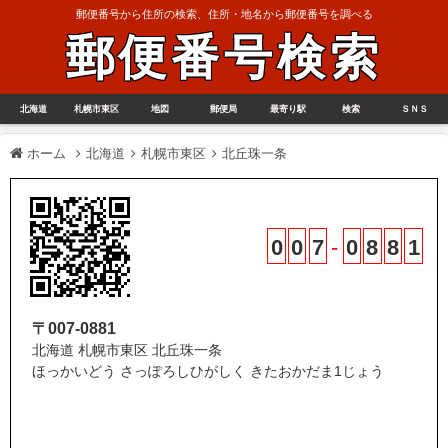
郵便番号から住所の検索、住所・地名から郵便番号を調べる
郵便番号検索
北海道
札幌市東区
地図
郵便局
最寄り駅
検索
ＳＮＳ
ホーム
北海道
札幌市東区
北丘珠一条
0
0
7
-
0
8
8
1
〒007-0881
北海道 札幌市東区 北丘珠一条
ほっかいどう さっぽろしひがしく きたおかだま1じょう