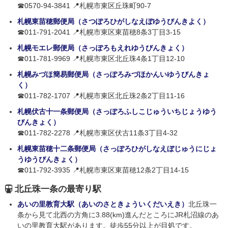
☎0570-94-3841 📍札幌市東区丘珠町90-7
札幌東苗穂郵便局（さつぽろひがしなえぼゆうびんきよく）
☎011-791-2041 📍札幌市東区東苗穂8条3丁目3-15
札幌モエレ郵便局（さっぽろもえれゆうびんきょく）
☎011-781-9969 📍札幌市東区北丘珠4条1丁目12-10
札幌みづほ簡易郵便局（さっぽろみづほかんいゆうびんきょ
く）
☎011-782-1707 📍札幌市東区北丘珠2条2丁目11-16
札幌伏古十一条郵便局（さっぽろふしこじゅういちじょうゆう
びんきょく）
☎011-782-2278 📍札幌市東区伏古11条3丁目4-32
札幌東苗穂十二条郵便局（さっぽろひがしなえぼじゅうにじょ
うゆうびんきょく）
☎011-792-3935 📍札幌市東区東苗穂12条2丁目14-15
北丘珠一条の最寄り駅
あいの里教育大駅（あいのさときょういくだいえき）
北丘珠一
条から見て北西の方角に3.88(km)進んだところにJR札沼線のあ
いの里教育大駅があります。徒歩55分以上が目処です。