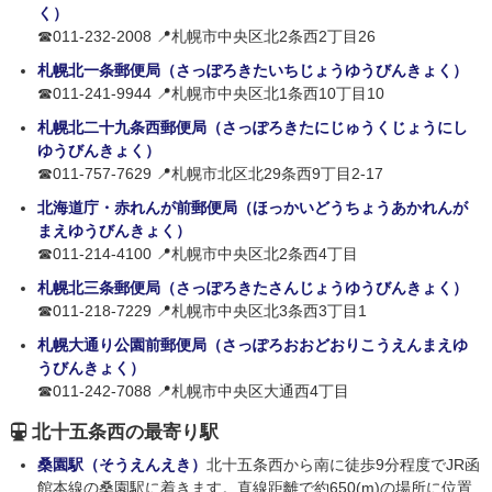
く）
☎011-232-2008 📍札幌市中央区北2条西2丁目26
札幌北一条郵便局（さっぽろきたいちじょうゆうびんきょく）
☎011-241-9944 📍札幌市中央区北1条西10丁目10
札幌北二十九条西郵便局（さっぽろきたにじゅうくじょうにし
ゆうびんきょく）
☎011-757-7629 📍札幌市北区北29条西9丁目2-17
北海道庁・赤れんが前郵便局（ほっかいどうちょうあかれんが
まえゆうびんきょく）
☎011-214-4100 📍札幌市中央区北2条西4丁目
札幌北三条郵便局（さっぽろきたさんじょうゆうびんきょく）
☎011-218-7229 📍札幌市中央区北3条西3丁目1
札幌大通り公園前郵便局（さっぽろおおどおりこうえんまえゆ
うびんきょく）
☎011-242-7088 📍札幌市中央区大通西4丁目
北十五条西の最寄り駅
桑園駅（そうえんえき）
北十五条西から南に徒歩9分程度でJR函
館本線の桑園駅に着きます。直線距離で約650(m)の場所に位置