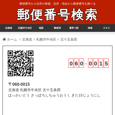
郵便番号から住所の検索、住所・地名から郵便番号を調べる
郵便番号検索
北海道
札幌市中央区
地図
郵便局
最寄り駅
検索
ＳＮＳ
ホーム
北海道
札幌市中央区
北十五条西
0
6
0
-
0
0
1
5
〒060-0015
北海道 札幌市中央区 北十五条西
ほっかいどう さっぽろしちゅうおうく きた15じょうにし