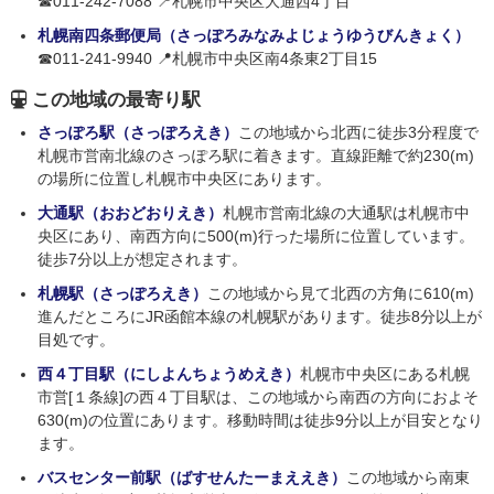
☎011-242-7088 📍札幌市中央区大通西4丁目
札幌南四条郵便局（さっぽろみなみよじょうゆうびんきょく）
☎011-241-9940 📍札幌市中央区南4条東2丁目15
この地域の最寄り駅
さっぽろ駅（さっぽろえき）
この地域から北西に徒歩3分程度で
札幌市営南北線のさっぽろ駅に着きます。直線距離で約230(m)
の場所に位置し札幌市中央区にあります。
大通駅（おおどおりえき）
札幌市営南北線の大通駅は札幌市中
央区にあり、南西方向に500(m)行った場所に位置しています。
徒歩7分以上が想定されます。
札幌駅（さっぽろえき）
この地域から見て北西の方角に610(m)
進んだところにJR函館本線の札幌駅があります。徒歩8分以上が
目処です。
西４丁目駅（にしよんちょうめえき）
札幌市中央区にある札幌
市営[１条線]の西４丁目駅は、この地域から南西の方向におよそ
630(m)の位置にあります。移動時間は徒歩9分以上が目安となり
ます。
バスセンター前駅（ばすせんたーまええき）
この地域から南東