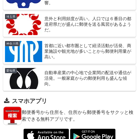
響。
埼玉県
意外と利用頻度が高い。人口では６番目の都
道府県だが盛んに郵便を送る風習があるよう
だ。
神奈川県
首都に近い都市圏として経済活動が活発、商
業施設や観光地が多いことから郵便利用量が
高い。
愛知県
自動車産業の中心地で企業間の配送や通信が
活発。一般家庭からの郵便利用も盛んな傾
向。
スマホアプリ
郵便番号から住所を、住所から郵便番号をサクッと検
索できる無料アプリです。