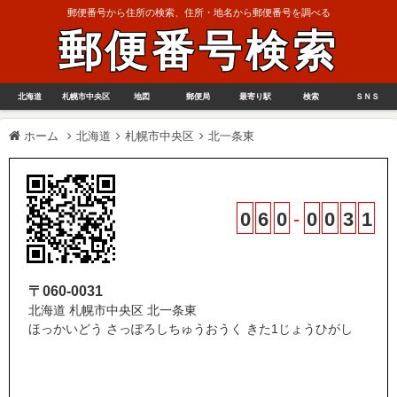
郵便番号から住所の検索、住所・地名から郵便番号を調べる
郵便番号検索
北海道
札幌市中央区
地図
郵便局
最寄り駅
検索
ＳＮＳ
ホーム
北海道
札幌市中央区
北一条東
0
6
0
-
0
0
3
1
〒060-0031
北海道 札幌市中央区 北一条東
ほっかいどう さっぽろしちゅうおうく きた1じょうひがし