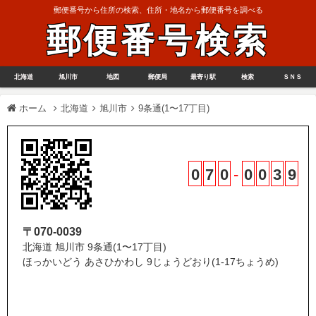
郵便番号から住所の検索、住所・地名から郵便番号を調べる
郵便番号検索
北海道
旭川市
地図
郵便局
最寄り駅
検索
ＳＮＳ
ホーム
北海道
旭川市
9条通(1〜17丁目)
0
7
0
-
0
0
3
9
〒070-0039
北海道 旭川市 9条通(1〜17丁目)
ほっかいどう あさひかわし 9じょうどおり(1-17ちょうめ)