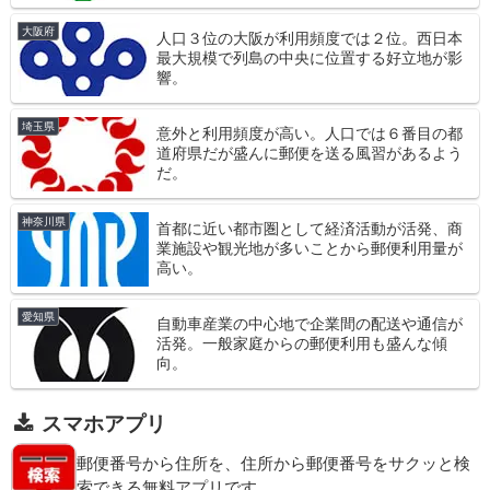
大阪府
人口３位の大阪が利用頻度では２位。西日本
最大規模で列島の中央に位置する好立地が影
響。
埼玉県
意外と利用頻度が高い。人口では６番目の都
道府県だが盛んに郵便を送る風習があるよう
だ。
神奈川県
首都に近い都市圏として経済活動が活発、商
業施設や観光地が多いことから郵便利用量が
高い。
愛知県
自動車産業の中心地で企業間の配送や通信が
活発。一般家庭からの郵便利用も盛んな傾
向。
スマホアプリ
郵便番号から住所を、住所から郵便番号をサクッと検
索できる無料アプリです。