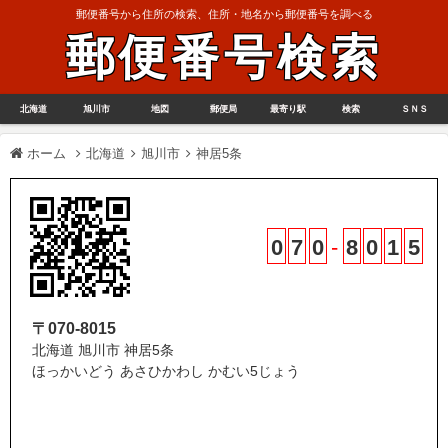
郵便番号から住所の検索、住所・地名から郵便番号を調べる
郵便番号検索
北海道
旭川市
地図
郵便局
最寄り駅
検索
ＳＮＳ
ホーム
北海道
旭川市
神居5条
0
7
0
-
8
0
1
5
〒070-8015
北海道 旭川市 神居5条
ほっかいどう あさひかわし かむい5じょう