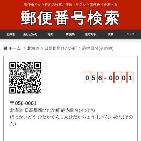
郵便番号から住所の検索、住所・地名から郵便番号を調べる
郵便番号検索
北海道
新ひだか町
地図
郵便局
最寄り駅
検索
ＳＮＳ
ホーム
北海道
日高郡新ひだか町
静内目名(その他)
0
5
6
-
0
0
0
1
〒056-0001
北海道 日高郡新ひだか町 静内目名(その他)
ほっかいどう ひだかぐんしんひだかちょう しずないめな(その
た)