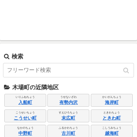
検索
木場町の近隣地区
いりふねちょう
うせないざわ
かいがんちょう
入船町
有勢内沢
海岸町
こうせいちょう
すえひろちょう
ときわちょう
こうせい町
末広町
ときわ町
なかのちょう
ふるかわちょう
こしうみちょう
中野町
古川町
越海町