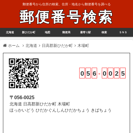
郵便番号から住所の検索、住所・地名から郵便番号を調べる
郵便番号検索
北海道
新ひだか町
地図
郵便局
最寄り駅
検索
ＳＮＳ
ホーム
北海道
日高郡新ひだか町
木場町
0
5
6
-
0
0
2
5
〒056-0025
北海道 日高郡新ひだか町 木場町
ほっかいどう ひだかぐんしんひだかちょう きばちょう