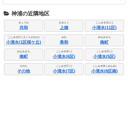
神浦の近隣地区
きょうわ
かみとく
こしみず(11く)
共和
上徳
小清水(11区)
こしみず(1くさくらがおか)
みわ
みなみまち
小清水(1区桜ケ丘)
美和
南町
みなみまち
こしみず(6く)
こしみず(5く)
南町
小清水(6区)
小清水(5区)
そのた
こしみず(7く)
こしみず(8くみなみ)
その他
小清水(7区)
小清水(8区南)