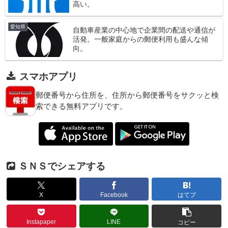
高い。
愛知県
自動車産業の中心地で企業間の配送や通信が
活発。一般家庭からの郵便利用も盛んな傾
向。
スマホアプリ
郵便番号から住所を、住所から郵便番号をサクッと検
索できる無料アプリです。
ＳＮＳでシェアする
X
Facebook
はてブ
Instapaper
LINE
コピー