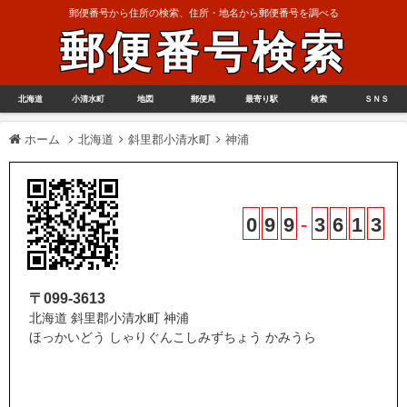
郵便番号から住所の検索、住所・地名から郵便番号を調べる
郵便番号検索
北海道
小清水町
地図
郵便局
最寄り駅
検索
ＳＮＳ
ホーム
北海道
斜里郡小清水町
神浦
0
9
9
-
3
6
1
3
〒099-3613
北海道 斜里郡小清水町 神浦
ほっかいどう しゃりぐんこしみずちょう かみうら