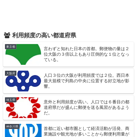
利用頻度の高い都道府県
東京都
言わずと知れた日本の首都。郵便物の量は２
位大阪の３倍以上もあり圧倒的な１位となっ
ている。
大阪府
人口３位の大阪が利用頻度では２位。西日本
最大規模で列島の中央に位置する好立地が影
響。
埼玉県
意外と利用頻度が高い。人口では６番目の都
道府県だが盛んに郵便を送る風習があるよう
だ。
神奈川県
首都に近い都市圏として経済活動が活発、商
業施設や観光地が多いことから郵便利用量が