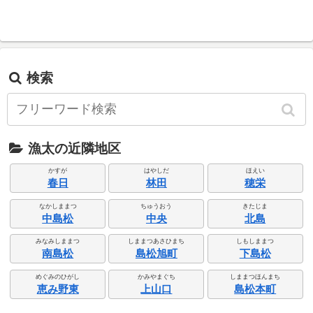
検索
漁太の近隣地区
かすが
はやしだ
ほえい
春日
林田
穂栄
なかしままつ
ちゅうおう
きたじま
中島松
中央
北島
みなみしままつ
しままつあさひまち
しもしままつ
南島松
島松旭町
下島松
めぐみのひがし
かみやまぐち
しままつほんまち
恵み野東
上山口
島松本町