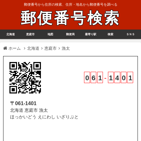
郵便番号から住所の検索、住所・地名から郵便番号を調べる
郵便番号検索
北海道
恵庭市
地図
郵便局
最寄り駅
検索
ＳＮＳ
ホーム
北海道
恵庭市
漁太
0
6
1
-
1
4
0
1
〒061-1401
北海道 恵庭市 漁太
ほっかいどう えにわし いざりぶと