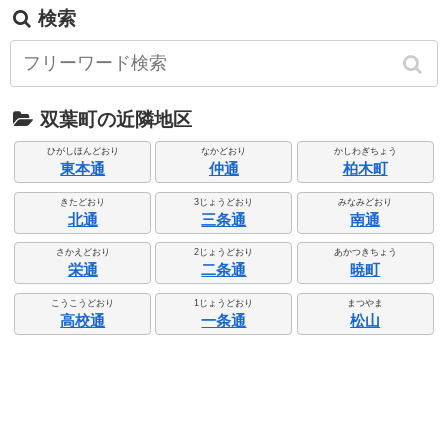
検索
双葉町の近隣地区
ひがしほんどおり
なかどおり
かしわぎちょう
東本通
仲通
柏木町
きたどおり
3じょうどおり
みなみどおり
北通
三条通
南通
さかえどおり
2じょうどおり
あかつきちょう
栄通
二条通
暁町
こうこうどおり
1じょうどおり
まつやま
高校通
一条通
松山