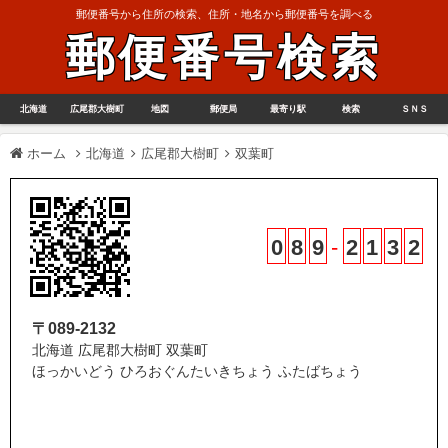
郵便番号から住所の検索、住所・地名から郵便番号を調べる
郵便番号検索
北海道
広尾郡大樹町
地図
郵便局
最寄り駅
検索
ＳＮＳ
ホーム
北海道
広尾郡大樹町
双葉町
0
8
9
-
2
1
3
2
〒089-2132
北海道 広尾郡大樹町 双葉町
ほっかいどう ひろおぐんたいきちょう ふたばちょう