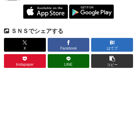
ＳＮＳでシェアする
X
Facebook
はてブ
Instapaper
LINE
コピー