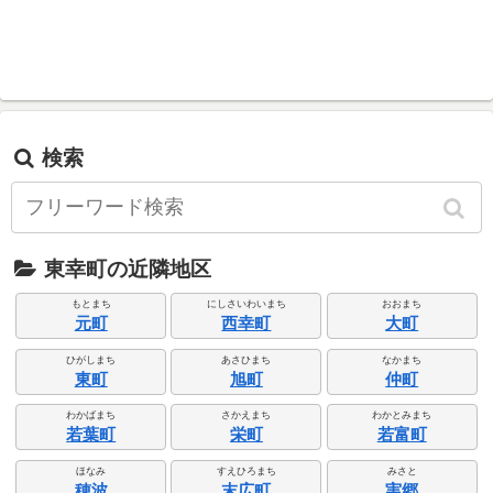
検索
東幸町の近隣地区
もとまち
にしさいわいまち
おおまち
元町
西幸町
大町
ひがしまち
あさひまち
なかまち
東町
旭町
仲町
わかばまち
さかえまち
わかとみまち
若葉町
栄町
若富町
ほなみ
すえひろまち
みさと
穂波
末広町
実郷