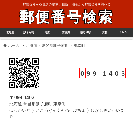
郵便番号から住所の検索、住所・地名から郵便番号を調べる
郵便番号検索
北海道
訓子府町
地図
郵便局
最寄り駅
検索
ＳＮＳ
ホーム
北海道
常呂郡訓子府町
東幸町
0
9
9
-
1
4
0
3
〒099-1403
北海道 常呂郡訓子府町 東幸町
ほっかいどう ところぐんくんねっぷちょう ひがしさいわいま
ち