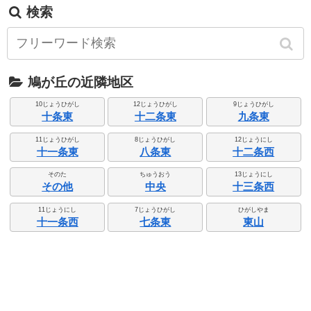
検索
鳩が丘の近隣地区
10じょうひがし
12じょうひがし
9じょうひがし
十条東
十二条東
九条東
11じょうひがし
8じょうひがし
12じょうにし
十一条東
八条東
十二条西
そのた
ちゅうおう
13じょうにし
その他
中央
十三条西
11じょうにし
7じょうひがし
ひがしやま
十一条西
七条東
東山