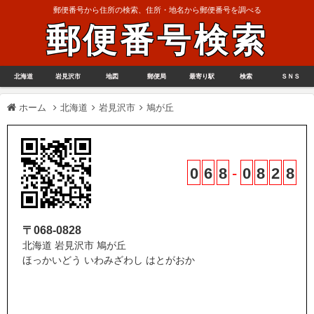
郵便番号から住所の検索、住所・地名から郵便番号を調べる
郵便番号検索
北海道
岩見沢市
地図
郵便局
最寄り駅
検索
ＳＮＳ
ホーム
北海道
岩見沢市
鳩が丘
0
6
8
-
0
8
2
8
〒068-0828
北海道 岩見沢市 鳩が丘
ほっかいどう いわみざわし はとがおか