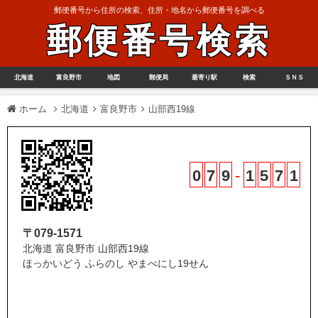
郵便番号から住所の検索、住所・地名から郵便番号を調べる
郵便番号検索
北海道
富良野市
地図
郵便局
最寄り駅
検索
ＳＮＳ
ホーム
北海道
富良野市
山部西19線
0
7
9
-
1
5
7
1
〒079-1571
北海道 富良野市 山部西19線
ほっかいどう ふらのし やまべにし19せん