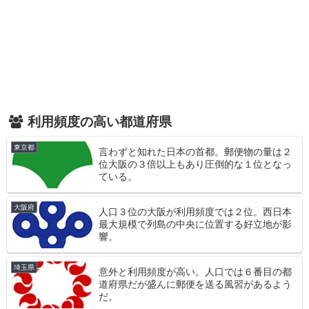
利用頻度の高い都道府県
東京都
言わずと知れた日本の首都。郵便物の量は２
位大阪の３倍以上もあり圧倒的な１位となっ
ている。
大阪府
人口３位の大阪が利用頻度では２位。西日本
最大規模で列島の中央に位置する好立地が影
響。
埼玉県
意外と利用頻度が高い。人口では６番目の都
道府県だが盛んに郵便を送る風習があるよう
だ。