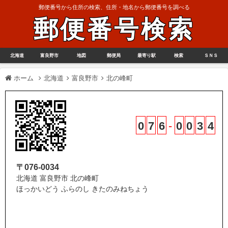
郵便番号から住所の検索、住所・地名から郵便番号を調べる
郵便番号検索
北海道
富良野市
地図
郵便局
最寄り駅
検索
ＳＮＳ
ホーム
北海道
富良野市
北の峰町
0
7
6
-
0
0
3
4
〒076-0034
北海道 富良野市 北の峰町
ほっかいどう ふらのし きたのみねちょう