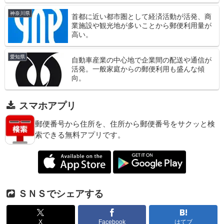
神奈川県
首都に近い都市圏として経済活動が活発、商
業施設や観光地が多いことから郵便利用量が
高い。
愛知県
自動車産業の中心地で企業間の配送や通信が
活発。一般家庭からの郵便利用も盛んな傾
向。
スマホアプリ
郵便番号から住所を、住所から郵便番号をサクッと検
索できる無料アプリです。
ＳＮＳでシェアする
X
Facebook
はてブ