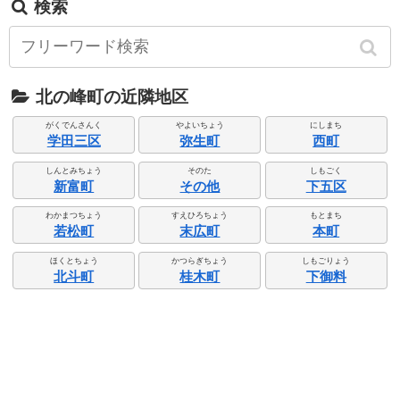
検索
北の峰町の近隣地区
がくでんさんく
やよいちょう
にしまち
学田三区
弥生町
西町
しんとみちょう
そのた
しもごく
新富町
その他
下五区
わかまつちょう
すえひろちょう
もとまち
若松町
末広町
本町
ほくとちょう
かつらぎちょう
しもごりょう
北斗町
桂木町
下御料