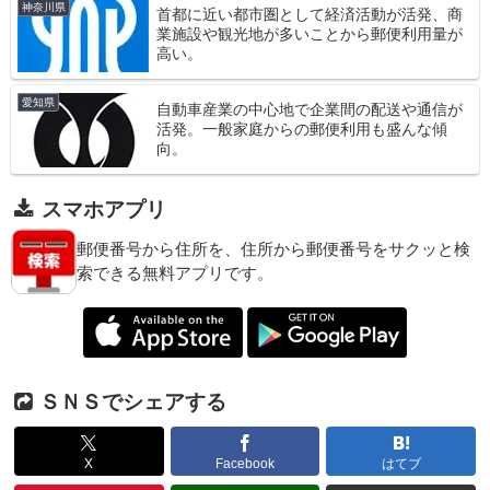
神奈川県
首都に近い都市圏として経済活動が活発、商
業施設や観光地が多いことから郵便利用量が
高い。
愛知県
自動車産業の中心地で企業間の配送や通信が
活発。一般家庭からの郵便利用も盛んな傾
向。
スマホアプリ
郵便番号から住所を、住所から郵便番号をサクッと検
索できる無料アプリです。
ＳＮＳでシェアする
X
Facebook
はてブ