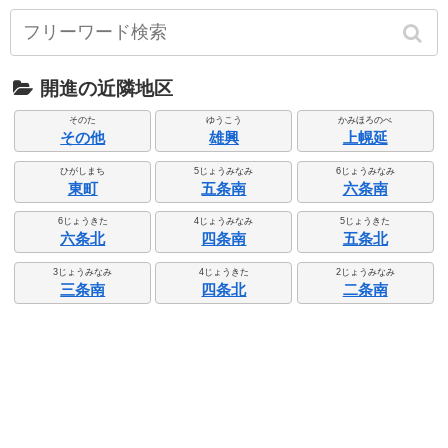
開進の近隣地区
そのた
ゆうこう
かみほろのべ
その他
雄興
上幌延
ひがしまち
5じょうみなみ
6じょうみなみ
東町
五条南
六条南
6じょうきた
4じょうみなみ
5じょうきた
六条北
四条南
五条北
3じょうみなみ
4じょうきた
2じょうみなみ
三条南
四条北
二条南