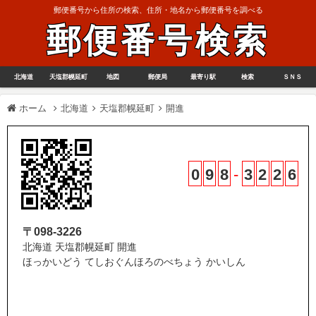
郵便番号から住所の検索、住所・地名から郵便番号を調べる
郵便番号検索
北海道
天塩郡幌延町
地図
郵便局
最寄り駅
検索
ＳＮＳ
ホーム
北海道
天塩郡幌延町
開進
0
9
8
-
3
2
2
6
〒098-3226
北海道 天塩郡幌延町 開進
ほっかいどう てしおぐんほろのべちょう かいしん