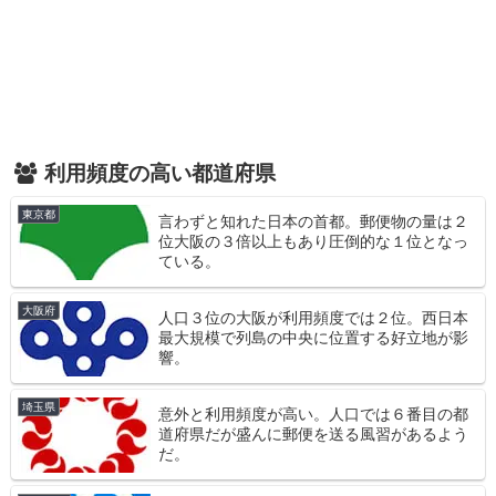
利用頻度の高い都道府県
東京都
言わずと知れた日本の首都。郵便物の量は２
位大阪の３倍以上もあり圧倒的な１位となっ
ている。
大阪府
人口３位の大阪が利用頻度では２位。西日本
最大規模で列島の中央に位置する好立地が影
響。
埼玉県
意外と利用頻度が高い。人口では６番目の都
道府県だが盛んに郵便を送る風習があるよう
だ。