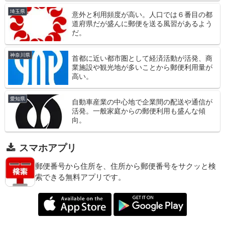
埼玉県
意外と利用頻度が高い。人口では６番目の都
道府県だが盛んに郵便を送る風習があるよう
だ。
神奈川県
首都に近い都市圏として経済活動が活発、商
業施設や観光地が多いことから郵便利用量が
高い。
愛知県
自動車産業の中心地で企業間の配送や通信が
活発。一般家庭からの郵便利用も盛んな傾
向。
スマホアプリ
郵便番号から住所を、住所から郵便番号をサクッと検
索できる無料アプリです。