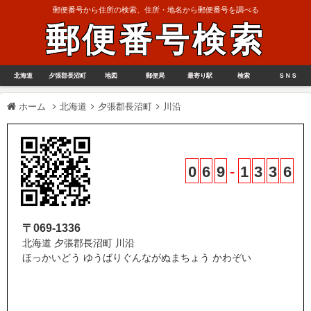
郵便番号から住所の検索、住所・地名から郵便番号を調べる
郵便番号検索
北海道
夕張郡長沼町
地図
郵便局
最寄り駅
検索
ＳＮＳ
ホーム
北海道
夕張郡長沼町
川沿
0
6
9
-
1
3
3
6
〒069-1336
北海道 夕張郡長沼町 川沿
ほっかいどう ゆうばりぐんながぬまちょう かわぞい