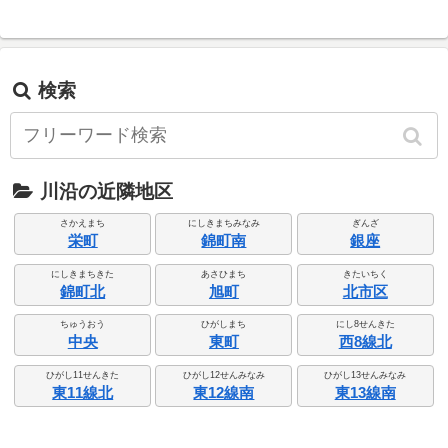
検索
川沿の近隣地区
さかえまち
にしきまちみなみ
ぎんざ
栄町
錦町南
銀座
にしきまちきた
あさひまち
きたいちく
錦町北
旭町
北市区
ちゅうおう
ひがしまち
にし8せんきた
中央
東町
西8線北
ひがし11せんきた
ひがし12せんみなみ
ひがし13せんみなみ
東11線北
東12線南
東13線南