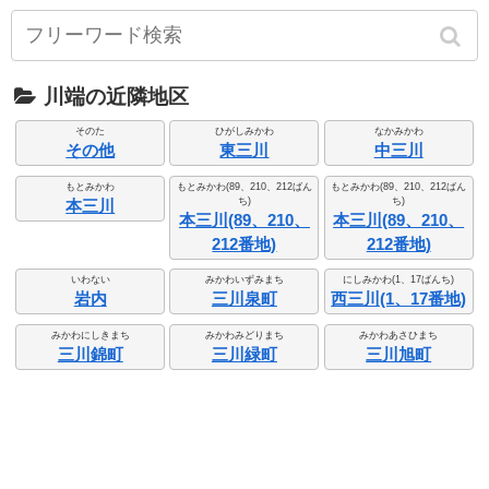
川端の近隣地区
そのた
ひがしみかわ
なかみかわ
その他
東三川
中三川
もとみかわ
もとみかわ(89、210、212ばん
もとみかわ(89、210、212ばん
ち)
ち)
本三川
本三川(89、210、
本三川(89、210、
212番地)
212番地)
いわない
みかわいずみまち
にしみかわ(1、17ばんち)
岩内
三川泉町
西三川(1、17番地)
みかわにしきまち
みかわみどりまち
みかわあさひまち
三川錦町
三川緑町
三川旭町