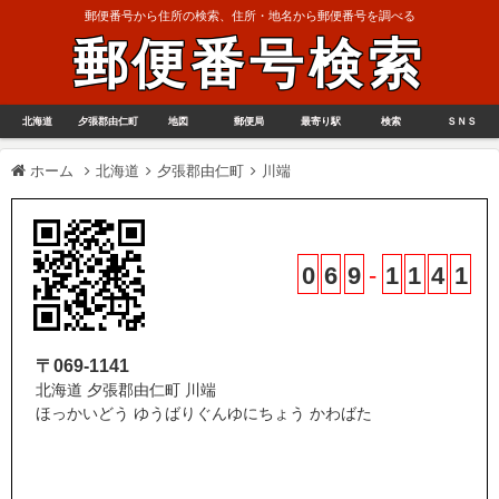
郵便番号から住所の検索、住所・地名から郵便番号を調べる
郵便番号検索
北海道
夕張郡由仁町
地図
郵便局
最寄り駅
検索
ＳＮＳ
ホーム
北海道
夕張郡由仁町
川端
0
6
9
-
1
1
4
1
〒069-1141
北海道 夕張郡由仁町 川端
ほっかいどう ゆうばりぐんゆにちょう かわばた