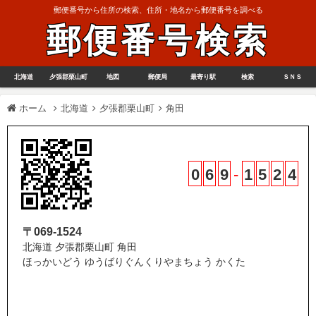
郵便番号から住所の検索、住所・地名から郵便番号を調べる
郵便番号検索
北海道
夕張郡栗山町
地図
郵便局
最寄り駅
検索
ＳＮＳ
ホーム
北海道
夕張郡栗山町
角田
0
6
9
-
1
5
2
4
〒069-1524
北海道 夕張郡栗山町 角田
ほっかいどう ゆうばりぐんくりやまちょう かくた