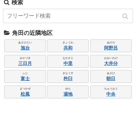
検索
角田の近隣地区
あさひだい
きょうわ
あのろ
旭台
共和
阿野呂
みかづき
なかさと
おおいわけ
三日月
中里
大井分
ふじ
きなうす
あさひ
富士
杵臼
朝日
まつかぜ
ゆち
ちゅうおう
松風
湯地
中央