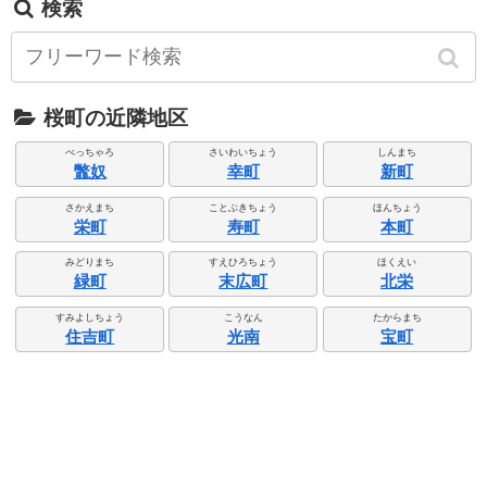
検索
桜町の近隣地区
べっちゃろ
さいわいちょう
しんまち
鼈奴
幸町
新町
さかえまち
ことぶきちょう
ほんちょう
栄町
寿町
本町
みどりまち
すえひろちょう
ほくえい
緑町
末広町
北栄
すみよしちょう
こうなん
たからまち
住吉町
光南
宝町