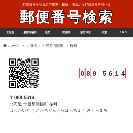
郵便番号から住所の検索、住所・地名から郵便番号を調べる
郵便番号検索
北海道
十勝郡浦幌町
地図
郵便局
最寄り駅
検索
ＳＮＳ
ホーム
北海道
十勝郡浦幌町
桜町
0
8
9
-
5
6
1
4
〒089-5614
北海道 十勝郡浦幌町 桜町
ほっかいどう とかちぐんうらほろちょう さくらまち