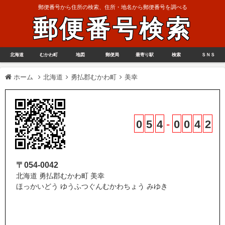
郵便番号から住所の検索、住所・地名から郵便番号を調べる
郵便番号検索
北海道
むかわ町
地図
郵便局
最寄り駅
検索
ＳＮＳ
ホーム
北海道
勇払郡むかわ町
美幸
0
5
4
-
0
0
4
2
〒054-0042
北海道 勇払郡むかわ町 美幸
ほっかいどう ゆうふつぐんむかわちょう みゆき