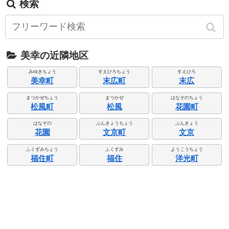
検索
美幸の近隣地区
みゆきちょう
すえひろちょう
すえひろ
美幸町
末広町
末広
まつかぜちょう
まつかぜ
はなぞのちょう
松風町
松風
花園町
はなぞの
ぶんきょうちょう
ぶんきょう
花園
文京町
文京
ふくずみちょう
ふくずみ
ようこうちょう
福住町
福住
洋光町