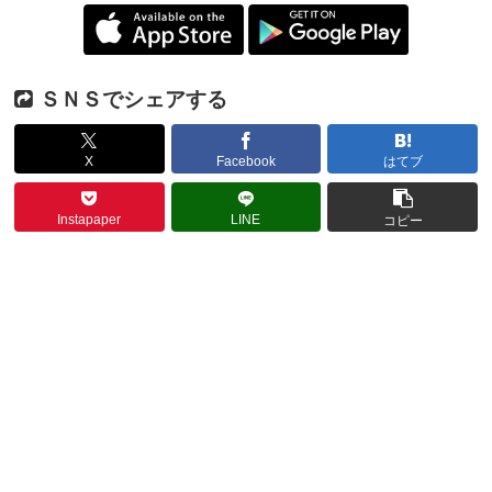
ＳＮＳでシェアする
X
Facebook
はてブ
Instapaper
LINE
コピー