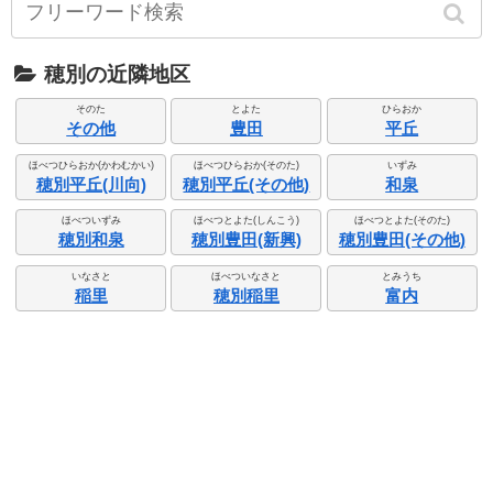
穂別の近隣地区
そのた
とよた
ひらおか
その他
豊田
平丘
ほべつひらおか(かわむかい)
ほべつひらおか(そのた)
いずみ
穂別平丘(川向)
穂別平丘(その他)
和泉
ほべついずみ
ほべつとよた(しんこう)
ほべつとよた(そのた)
穂別和泉
穂別豊田(新興)
穂別豊田(その他)
いなさと
ほべついなさと
とみうち
稲里
穂別稲里
富内