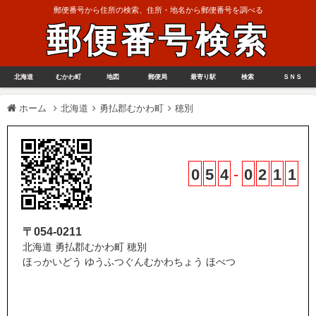
郵便番号から住所の検索、住所・地名から郵便番号を調べる
郵便番号検索
北海道
むかわ町
地図
郵便局
最寄り駅
検索
ＳＮＳ
ホーム
北海道
勇払郡むかわ町
穂別
0
5
4
-
0
2
1
1
〒054-0211
北海道 勇払郡むかわ町 穂別
ほっかいどう ゆうふつぐんむかわちょう ほべつ