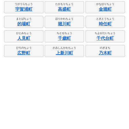
うがうらちょう
たかもりちょう
かなほりちょう
宇賀浦町
高盛町
金堀町
まとばちょう
ほりかわちょう
ときとうちょう
的場町
堀川町
時任町
ひとみちょう
ちとせちょう
ちよがだいちょう
人見町
千歳町
千代台町
ひろのちょう
かみしんかわちょう
のぎまち
広野町
上新川町
乃木町