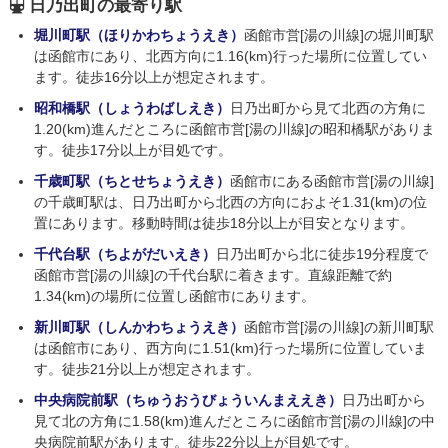
日乃出町の最寄り駅
堀川町駅（ほりかわちょうえき）
函館市営[湯の川線]の堀川町駅
は函館市にあり、北西方向に1.16(km)行った場所に位置してい
ます。徒歩16分以上が想定されます。
昭和橋駅（しょうわばしえき）
日乃出町から見て北西の方角に
1.20(km)進んだところに函館市営[湯の川線]の昭和橋駅がありま
す。徒歩17分以上が目処です。
千歳町駅（ちとせちょうえき）
函館市にある函館市営[湯の川線]
の千歳町駅は、日乃出町から北西の方向におよそ1.31(km)の位
置にあります。移動時間は徒歩18分以上が目安となります。
千代台駅（ちよがだいえき）
日乃出町から北に徒歩19分程度で
函館市営[湯の川線]の千代台駅に着きます。直線距離で約
1.34(km)の場所に位置し函館市にあります。
新川町駅（しんかわちょうえき）
函館市営[湯の川線]の新川町駅
は函館市にあり、西方向に1.51(km)行った場所に位置していま
す。徒歩21分以上が想定されます。
中央病院前駅（ちゅうおうびょういんまええき）
日乃出町から
見て北の方角に1.58(km)進んだところに函館市営[湯の川線]の中
央病院前駅があります。徒歩22分以上が目処です。