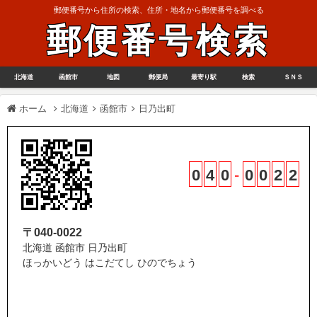
郵便番号から住所の検索、住所・地名から郵便番号を調べる
郵便番号検索
北海道
函館市
地図
郵便局
最寄り駅
検索
ＳＮＳ
ホーム
北海道
函館市
日乃出町
0
4
0
-
0
0
2
2
〒040-0022
北海道 函館市 日乃出町
ほっかいどう はこだてし ひのでちょう