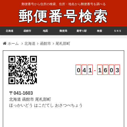
郵便番号から住所の検索、住所・地名から郵便番号を調べる
郵便番号検索
北海道
函館市
地図
郵便局
最寄り駅
検索
ＳＮＳ
ホーム
北海道
函館市
尾札部町
0
4
1
-
1
6
0
3
〒041-1603
北海道 函館市 尾札部町
ほっかいどう はこだてし おさつべちょう