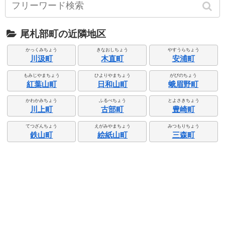
尾札部町の近隣地区
かっくみちょう
きなおしちょう
やすうらちょう
川汲町
木直町
安浦町
もみじやまちょう
ひよりやまちょう
がびのちょう
紅葉山町
日和山町
蛾眉野町
かわかみちょう
ふるべちょう
とよさきちょう
川上町
古部町
豊崎町
てつざんちょう
えがみやまちょう
みつもりちょう
鉄山町
絵紙山町
三森町