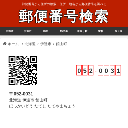
郵便番号から住所の検索、住所・地名から郵便番号を調べる
郵便番号検索
北海道
伊達市
地図
郵便局
最寄り駅
検索
ＳＮＳ
ホーム
北海道
伊達市
館山町
0
5
2
-
0
0
3
1
〒052-0031
北海道 伊達市 館山町
ほっかいどう だてし たてやまちょう