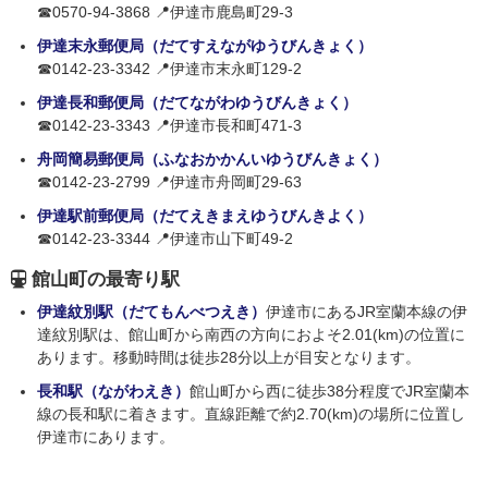
☎0570-94-3868 📍伊達市鹿島町29-3
伊達末永郵便局（だてすえながゆうびんきょく）
☎0142-23-3342 📍伊達市末永町129-2
伊達長和郵便局（だてながわゆうびんきょく）
☎0142-23-3343 📍伊達市長和町471-3
舟岡簡易郵便局（ふなおかかんいゆうびんきょく）
☎0142-23-2799 📍伊達市舟岡町29-63
伊達駅前郵便局（だてえきまえゆうびんきよく）
☎0142-23-3344 📍伊達市山下町49-2
館山町の最寄り駅
伊達紋別駅（だてもんべつえき）
伊達市にあるJR室蘭本線の伊
達紋別駅は、館山町から南西の方向におよそ2.01(km)の位置に
あります。移動時間は徒歩28分以上が目安となります。
長和駅（ながわえき）
館山町から西に徒歩38分程度でJR室蘭本
線の長和駅に着きます。直線距離で約2.70(km)の場所に位置し
伊達市にあります。