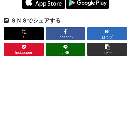
ＳＮＳでシェアする
X
Facebook
はてブ
Instapaper
LINE
コピー