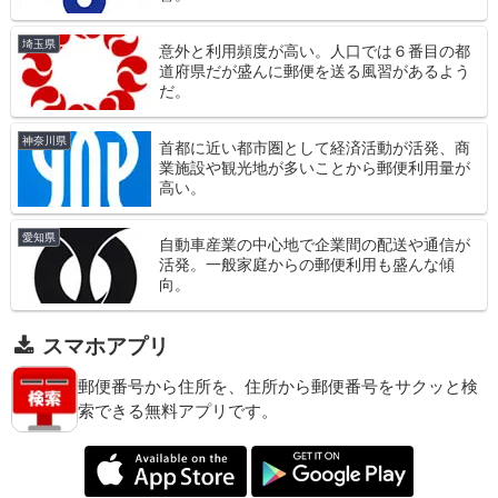
埼玉県
意外と利用頻度が高い。人口では６番目の都
道府県だが盛んに郵便を送る風習があるよう
だ。
神奈川県
首都に近い都市圏として経済活動が活発、商
業施設や観光地が多いことから郵便利用量が
高い。
愛知県
自動車産業の中心地で企業間の配送や通信が
活発。一般家庭からの郵便利用も盛んな傾
向。
スマホアプリ
郵便番号から住所を、住所から郵便番号をサクッと検
索できる無料アプリです。