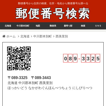
郵便番号から住所の検索、住所・地名から郵便番号を調べる
郵便番号検索
北海道
中川郡本別町
地図
郵便局
最寄り駅
検索
ＳＮＳ
ホーム
北海道
中川郡本別町
西美里別
0
8
9
-
3
3
2
5
〒089-3325
〒089-3443
北海道 中川郡本別町 西美里別
ほっかいどう なかがわぐんほんべつちょう にしびりべつ