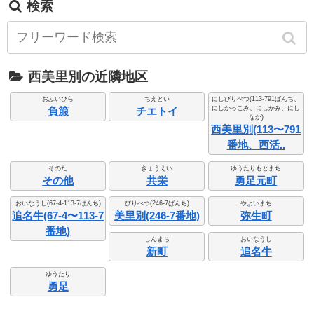
検索
西美里別の近隣地区
おふいびら
ちえとい
にしびりべつ(113-791ばんち、
にしかっこみ、にしかみ、にし
負箙
チエトイ
なか)
西美里別(113〜791
番地、西活..
そのた
きょうえい
ゆうたりもとまち
その他
共栄
勇足元町
おいなうし(67-4-113-7ばんち)
びりべつ(246-7ばんち)
やよいまち
追名牛(67-4〜113-7
美里別(246-7番地)
弥生町
番地)
しんまち
おいなうし
新町
追名牛
ゆうたり
勇足