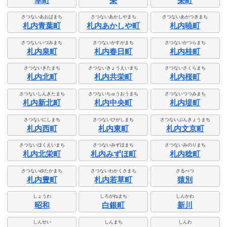
幸町
栄
栄町
さつないあおばまち
さつないあかしやまち
さつないあかつきまち
札内青葉町
札内あかしや町
札内暁町
さつないいづみまち
さつないかすがまち
さつないかつらまち
札内泉町
札内春日町
札内桂町
さつないきたまち
さつないきょうえいまち
さつないさくらまち
札内北町
札内共栄町
札内桜町
さつないしんきたまち
さつないちゅうおうまち
さつないつつみまち
札内新北町
札内中央町
札内堤町
さつないにしまち
さつないひがしまち
さつないぶんきょうまち
札内西町
札内東町
札内文京町
さつないほくえいまち
さつないみずほまち
さつないみのりまち
札内北栄町
札内みずほ町
札内稔町
さつないゆたかまち
さつないわかくさまち
さるべつ
札内豊町
札内若草町
猿別
しょうわ
しろがねまち
しんかわ
昭和
白銀町
新川
しんせい
しんまち
しんわ