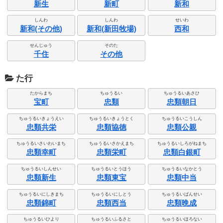
新生
新町
新和
しんわ
しんわ
せいわ
新和(その他)
新和(新田牧場)
西和
せんじゅう
そのた
千住
その他
た行
たからまち
ちゅうるい
ちゅうるいあさひ
宝町
忠類
忠類朝日
ちゅうるいきょうえい
ちゅうるいきょうとく
ちゅうるいこうしん
忠類共栄
忠類協徳
忠類公親
ちゅうるいさいわいまち
ちゅうるいさかえまち
ちゅうるいしろがねまち
忠類幸町
忠類栄町
忠類白銀町
ちゅうるいしんせい
ちゅうるいとうほう
ちゅうるいなかとう
忠類新生
忠類東宝
忠類中当
ちゅうるいにしきまち
ちゅうるいにしとう
ちゅうるいばんせい
忠類錦町
忠類西当
忠類晩成
ちゅうるいひより
ちゅうるいふるさと
ちゅうるいほろない