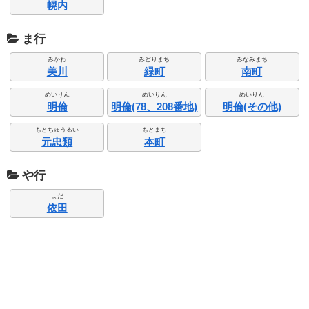
幌内
ま行
みかわ
みどりまち
みなみまち
美川
緑町
南町
めいりん
めいりん
めいりん
明倫
明倫(78、208番地)
明倫(その他)
もとちゅうるい
もとまち
元忠類
本町
や行
よだ
依田