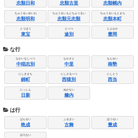
忠類日和
忠類古里
忠類幌内
ちゅうるいめいわ
ちゅうるいもとちゅうるい
ちゅうるいもとまち
忠類明和
忠類元忠類
忠類本町
とうほう
とべつ
とよおか
東宝
途別
豊岡
な行
なかいなしべつ
なかさと
なんせい
中稲志別
中里
南勢
にしきまち
にしさるべつ
にしとう
錦町
西猿別
西当
にっしん
ぬかない
日新
糠内
は行
ばんせい
ふるまい
ほうせい
晩成
古舞
豊成
ほろない