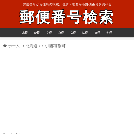
郵便番号から住所の検索、住所・地名から郵便番号を調べる
郵便番号検索
あ行
か行
さ行
た行
な行
は行
ま行
や行
ホーム
北海道
中川郡幕別町