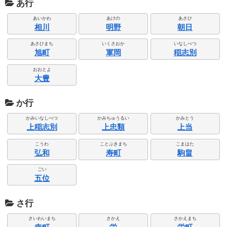
あ行
あいかわ
あけの
あさひ
相川
明野
朝日
あさひまち
いくさおか
いなしべつ
旭町
軍岡
稲志別
おおとよ
大豊
か行
かみいなしべつ
かみちゅうるい
かみとう
上稲志別
上忠類
上当
こうわ
ことぶきまち
こまはた
弘和
寿町
駒畠
ごい
五位
さ行
さいわいまち
さかえ
さかえまち