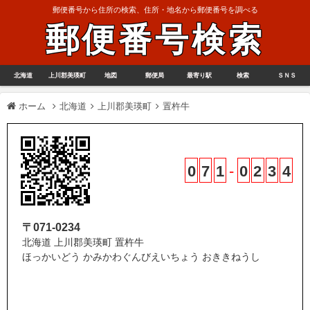
郵便番号から住所の検索、住所・地名から郵便番号を調べる
郵便番号検索
北海道
上川郡美瑛町
地図
郵便局
最寄り駅
検索
ＳＮＳ
ホーム
北海道
上川郡美瑛町
置杵牛
0
7
1
-
0
2
3
4
〒071-0234
北海道 上川郡美瑛町 置杵牛
ほっかいどう かみかわぐんびえいちょう おききねうし