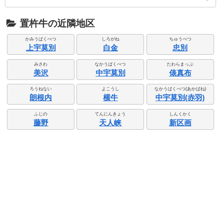
置杵牛の近隣地区
かみうばくべつ
しろがね
ちゅうべつ
上宇莫別
白金
忠別
みさわ
なかうばくべつ
たわらまっぷ
美沢
中宇莫別
俵真布
ろうねない
よこうし
なかうばくべつ(あかばね)
朗根内
横牛
中宇莫別(赤羽)
ふじの
てんにんきょう
しんくかく
藤野
天人峡
新区画