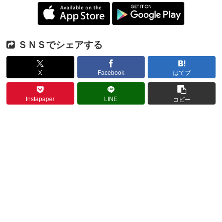
ＳＮＳでシェアする
X
Facebook
はてブ
Instapaper
LINE
コピー