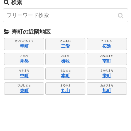
検索
寿町の近隣地区
さいわいちょう
さんあい
たくしん
幸町
三愛
拓進
ときわ
みまき
みなみまち
常盤
御牧
南町
なかまち
もとまち
さかえまち
中町
本町
栄町
ひがしまち
まるやま
あさひまち
東町
丸山
旭町