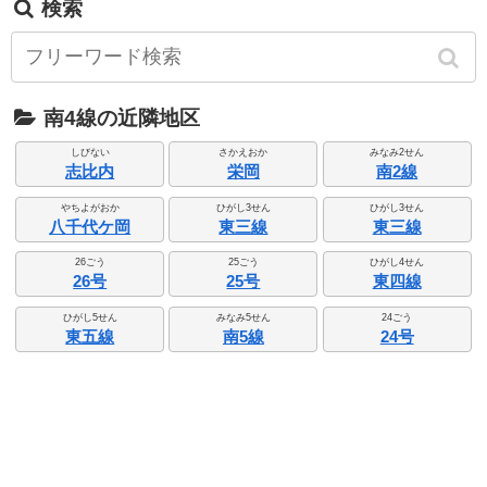
検索
南4線の近隣地区
しびない
さかえおか
みなみ2せん
志比内
栄岡
南2線
やちよがおか
ひがし3せん
ひがし3せん
八千代ケ岡
東三線
東三線
26ごう
25ごう
ひがし4せん
26号
25号
東四線
ひがし5せん
みなみ5せん
24ごう
東五線
南5線
24号