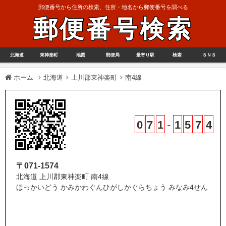
郵便番号から住所の検索、住所・地名から郵便番号を調べる
郵便番号検索
北海道
東神楽町
地図
郵便局
最寄り駅
検索
ＳＮＳ
ホーム
北海道
上川郡東神楽町
南4線
0
7
1
-
1
5
7
4
〒071-1574
北海道 上川郡東神楽町 南4線
ほっかいどう かみかわぐんひがしかぐらちょう みなみ4せん