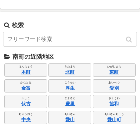
検索
南町の近隣地区
ほんちょう
きたまち
ひがしまち
本町
北町
東町
かなとみ
こうせい
あいべつ
金富
厚生
愛別
ふしこ
とよさと
きょうわ
伏古
豊里
協和
ちゅうおう
あいざん
あいざんちょう
中央
愛山
愛山町