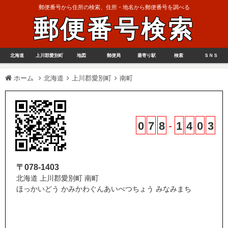
郵便番号から住所の検索、住所・地名から郵便番号を調べる
郵便番号検索
北海道
上川郡愛別町
地図
郵便局
最寄り駅
検索
ＳＮＳ
ホーム
北海道
上川郡愛別町
南町
0
7
8
-
1
4
0
3
〒078-1403
北海道 上川郡愛別町 南町
ほっかいどう かみかわぐんあいべつちょう みなみまち