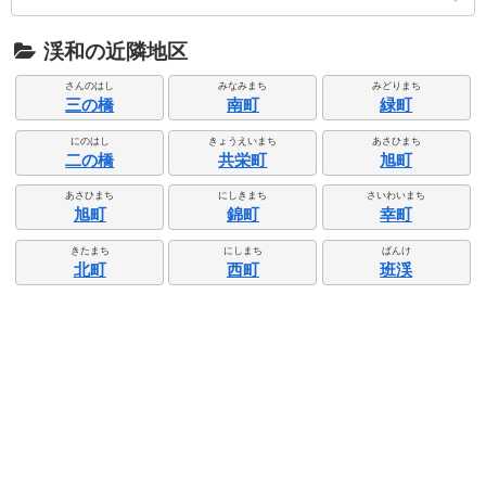
渓和の近隣地区
さんのはし
みなみまち
みどりまち
三の橋
南町
緑町
にのはし
きょうえいまち
あさひまち
二の橋
共栄町
旭町
あさひまち
にしきまち
さいわいまち
旭町
錦町
幸町
きたまち
にしまち
ぱんけ
北町
西町
班渓