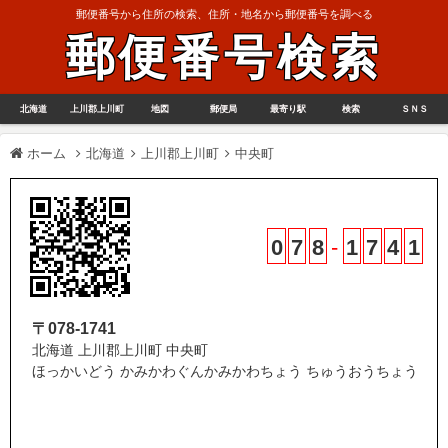
郵便番号から住所の検索、住所・地名から郵便番号を調べる
郵便番号検索
北海道
上川郡上川町
地図
郵便局
最寄り駅
検索
ＳＮＳ
ホーム
北海道
上川郡上川町
中央町
0
7
8
-
1
7
4
1
〒078-1741
北海道 上川郡上川町 中央町
ほっかいどう かみかわぐんかみかわちょう ちゅうおうちょう