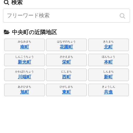
検索
中央町の近隣地区
みなみまち
はなぞのちょう
きたまち
南町
花園町
北町
しんこうちょう
さかえまち
ほんちょう
新光町
栄町
本町
かわばたちょう
にしまち
しんまち
川端町
西町
新町
あさひまち
ひがしまち
きょうしん
旭町
東町
共進