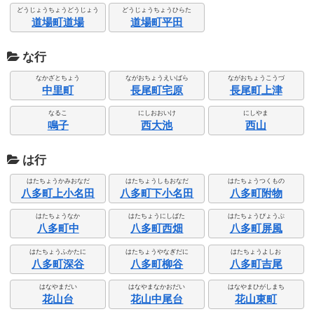
どうじょうちょうどうじょう
どうじょうちょうひらた
道場町道場
道場町平田
な行
なかざとちょう
ながおちょうえいばら
ながおちょうこうづ
中里町
長尾町宅原
長尾町上津
なるこ
にしおおいけ
にしやま
鳴子
西大池
西山
は行
はたちょうかみおなだ
はたちょうしもおなだ
はたちょうつくもの
八多町上小名田
八多町下小名田
八多町附物
はたちょうなか
はたちょうにしばた
はたちょうびょうぶ
八多町中
八多町西畑
八多町屏風
はたちょうふかたに
はたちょうやなぎだに
はたちょうよしお
八多町深谷
八多町柳谷
八多町吉尾
はなやまだい
はなやまなかおだい
はなやまひがしまち
花山台
花山中尾台
花山東町