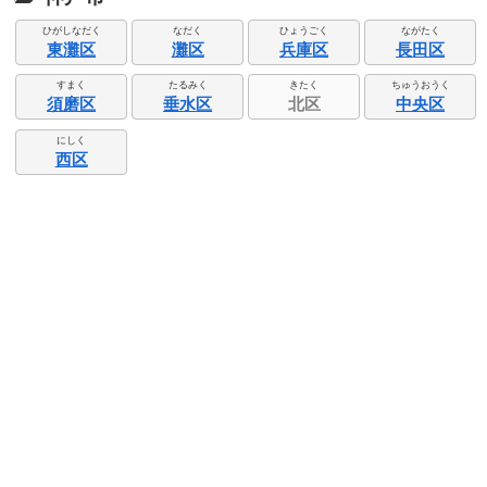
ひがしなだく
なだく
ひょうごく
ながたく
東灘区
灘区
兵庫区
長田区
すまく
たるみく
きたく
ちゅうおうく
須磨区
垂水区
北区
中央区
にしく
西区