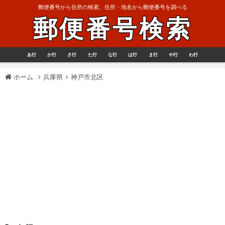
郵便番号から住所の検索、住所・地名から郵便番号を調べる
郵便番号検索
あ行
か行
さ行
た行
な行
は行
ま行
や行
わ行
ホーム
兵庫県
神戸市北区