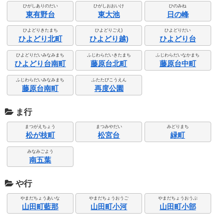
ひがしありのだい
ひがしおおいけ
ひのみね
東有野台
東大池
日の峰
ひよどりきたまち
ひよどりごえ)
ひよどりだい
ひよどり北町
ひよどり越)
ひよどり台
ひよどりだいみなみまち
ふじわらだいきたまち
ふじわらだいなかまち
ひよどり台南町
藤原台北町
藤原台中町
ふじわらだいみなみまち
ふたたびこうえん
藤原台南町
再度公園
ま行
まつがえちょう
まつみやだい
みどりまち
松が枝町
松宮台
緑町
みなみごよう
南五葉
や行
やまだちょうあいな
やまだちょうおうご
やまだちょうおうぶ
山田町藍那
山田町小河
山田町小部