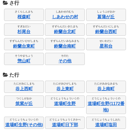
さ行
さくらしんまち
しあわせのむら
しょうぶがおか
桜森町
しあわせの村
菖蒲が丘
すぎおだい
すずらんだいきたまち
すずらんだいにしまち
杉尾台
鈴蘭台北町
鈴蘭台西町
すずらんだいひがしまち
すずらんだいみなみまち
せいわだい
鈴蘭台東町
鈴蘭台南町
星和台
そうやまちょう
そのた
惣山町
その他
た行
たにがみにしまち
たにがみひがしまち
たにがみみなみまち
谷上西町
谷上東町
谷上南町
つくしがおか
どうじょうちょういくの
どうじょうちょういくの
筑紫が丘
道場町生野
道場町生野(1172番
地)
どうじょうちょういくの
どうじょうちょうくさかべ
どうじょうちょうしおた
道場町生野(その他)
道場町日下部
道場町塩田