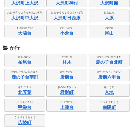
大沢町上大沢
大沢町神付
大沢町簾
おおぞうちょうなかおおぞう
おおぞうちょうひさいばら
おおはら
大沢町中大沢
大沢町日西原
大原
おおわきだい
おぐらだい
おやま
大脇台
小倉台
尾山
か行
かしおだい
かつらぎ
かのこだいきたまち
柏尾台
桂木
鹿の子台北町
かのこだいみなみまち
からとだい
からとろっこうだい
鹿の子台南町
唐櫃台
唐櫃六甲台
きたごよう
きみかげちょう
きょうじ
北五葉
君影町
京地
こうえいだい
こうづだい
こうようちょう
甲栄台
上津台
幸陽町
こうりょうちょう
広陵町