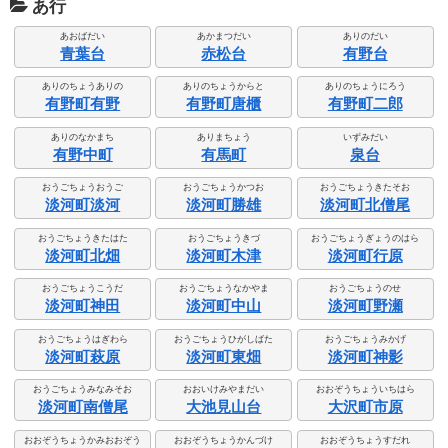
あ行
あおばだい
あかまつだい
ありのだい
青葉台
赤松台
有野台
ありのちょうありの
ありのちょうからと
ありのちょうにろう
有野町有野
有野町唐櫃
有野町二郎
ありのなかまち
ありまちょう
いずみだい
有野中町
有馬町
泉台
おうごちょうおうご
おうごちょうかつお
おうごちょうきたそお
淡河町淡河
淡河町勝雄
淡河町北僧尾
おうごちょうきたはた
おうごちょうきづ
おうごちょうぎょうのはら
淡河町北畑
淡河町木津
淡河町行原
おうごちょうこうだ
おうごちょうなかやま
おうごちょうのせ
淡河町神田
淡河町中山
淡河町野瀬
おうごちょうはぎわら
おうごちょうひがしばた
おうごちょうみかげ
淡河町萩原
淡河町東畑
淡河町神影
おうごちょうみなみそお
おおいけみやまだい
おおぞうちょういちはら
淡河町南僧尾
大池見山台
大沢町市原
おおぞうちょうかみおおぞう
おおぞうちょうかんづけ
おおぞうちょうすだれ