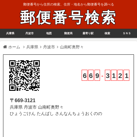
郵便番号から住所の検索、住所・地名から郵便番号を調べる
郵便番号検索
兵庫県
丹波市
地図
郵便局
最寄り駅
検索
ＳＮＳ
ホーム
兵庫県
丹波市
山南町奥野々
6
6
9
-
3
1
2
1
〒669-3121
兵庫県 丹波市 山南町奥野々
ひょうごけん たんばし さんなんちょうおくのの