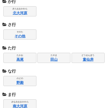
か行
きたおおかわら
北大河原
さ行
そのた
その他
た行
たかお
たやま
どうせんぼう
高尾
田山
童仙房
な行
のどの
野殿
ま行
みなみおおかわら
南大河原