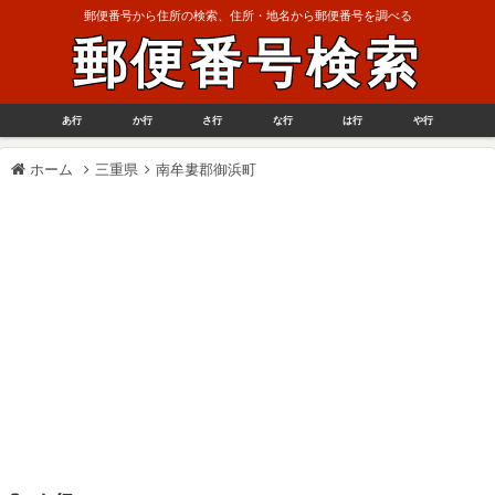
郵便番号から住所の検索、住所・地名から郵便番号を調べる
郵便番号検索
あ行
か行
さ行
な行
は行
や行
ホーム
三重県
南牟婁郡御浜町