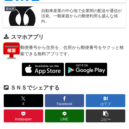
愛知県
自動車産業の中心地で企業間の配送や通信が
活発。一般家庭からの郵便利用も盛んな傾
向。
スマホアプリ
郵便番号から住所を、住所から郵便番号をサクッと検
索できる無料アプリです。
ＳＮＳでシェアする
X
Facebook
はてブ
Instapaper
LINE
コピー