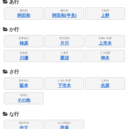
あ行
あたわ
あたわ
うわの
阿田和
阿田和(平見)
上野
か行
かきはら
かたかわ
かみいちぎ
柿原
片川
上市木
かわせ
くるす
こうのぎ
川瀬
栗須
神木
さ行
さかもと
しもいちぎ
しわら
阪本
下市木
志原
そのた
その他
な行
なかだち
にしのはら
中立
西原