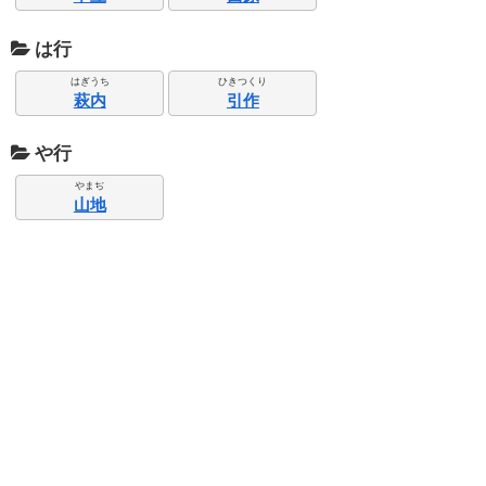
は行
はぎうち
ひきつくり
萩内
引作
や行
やまぢ
山地