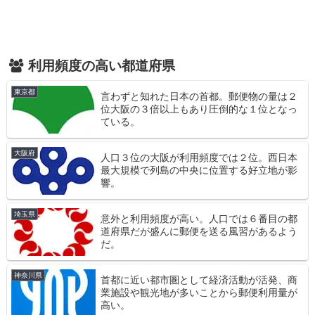
利用頻度の高い都道府県
東京都
言わずと知れた日本の首都。郵便物の量は２
位大阪の３倍以上もあり圧倒的な１位となっ
ている。
大阪府
人口３位の大阪が利用頻度では２位。西日本
最大規模で列島の中央に位置する好立地が影
響。
埼玉県
意外と利用頻度が高い。人口では６番目の都
道府県だが盛んに郵便を送る風習があるよう
だ。
神奈川県
首都に近い都市圏として経済活動が活発、商
業施設や観光地が多いことから郵便利用量が
高い。